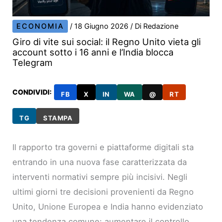
ECONOMIA
/
18 Giugno 2026
/ Di
Redazione
Giro di vite sui social: il Regno Unito vieta gli
account sotto i 16 anni e l’India blocca
Telegram
CONDIVIDI:
FB
X
IN
WA
@
RT
TG
STAMPA
Il rapporto tra governi e piattaforme digitali sta
entrando in una nuova fase caratterizzata da
interventi normativi sempre più incisivi. Negli
ultimi giorni tre decisioni provenienti da Regno
Unito, Unione Europea e India hanno evidenziato
una tendenza comune: aumentare il controllo