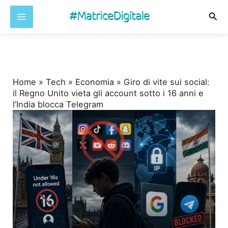
Cer
Vai
al
contenuto
Home
»
Tech
»
Economia
»
Giro di vite sui social:
il Regno Unito vieta gli account sotto i 16 anni e
l’India blocca Telegram