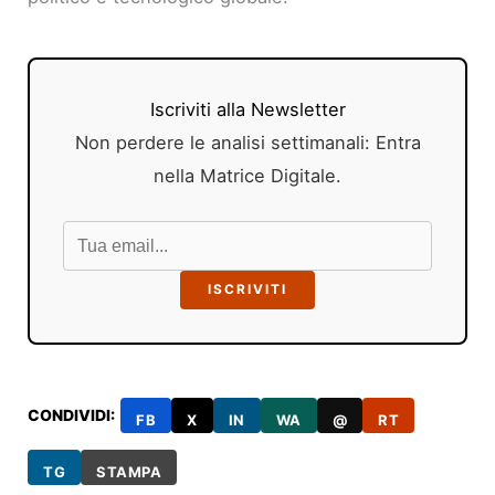
Iscriviti alla Newsletter
Non perdere le analisi settimanali: Entra
nella Matrice Digitale.
ISCRIVITI
CONDIVIDI:
FB
X
IN
WA
@
RT
TG
STAMPA