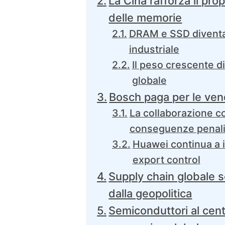
La Cina rafforza il pro
delle memorie
DRAM e SSD diventan
industriale
Il peso crescente 
globale
Bosch paga per le vend
La collaborazione co
conseguenze penal
Huawei continua a i
export control
Supply chain globale 
dalla geopolitica
Semiconduttori al cen