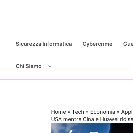
Vai
al
contenuto
Sicurezza Informatica
Cybercrime
Gue
Chi Siamo
Home
»
Tech
»
Economia
»
Appl
USA mentre Cina e Huawei ridise