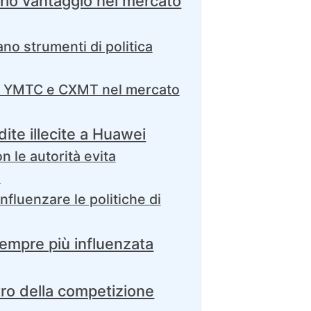
prio vantaggio nel mercato
o strumenti di politica
di YMTC e CXMT nel mercato
ite illecite a Huawei
n le autorità evita
i
nfluenzare le politiche di
sempre più influenzata
tro della competizione