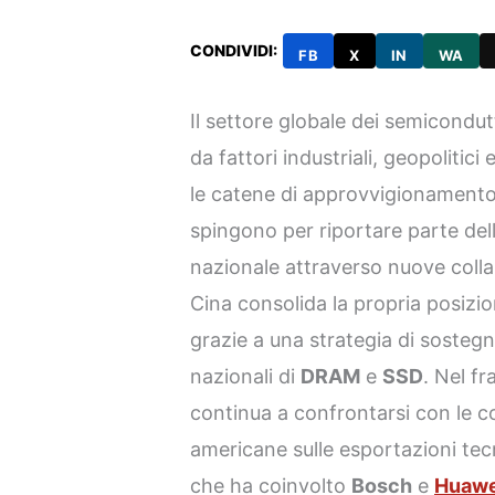
CONDIVIDI:
FB
X
IN
WA
Il settore globale dei semicondut
da fattori industriali, geopolitic
le catene di approvvigionamento. 
spingono per riportare parte dell
nazionale attraverso nuove collabo
Cina consolida la propria posiz
grazie a una strategia di sostegn
nazionali di
DRAM
e
SSD
. Nel f
continua a confrontarsi con le c
americane sulle esportazioni tec
che ha coinvolto
Bosch
e
Huawe