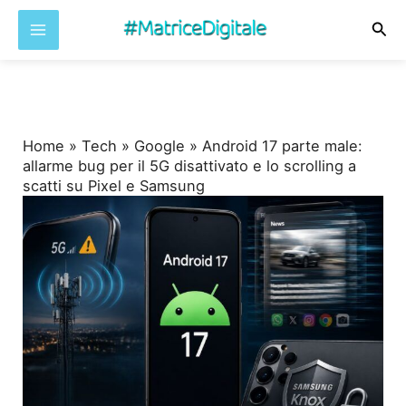
Cer
Vai
al
contenuto
Home
»
Tech
»
Google
»
Android 17 parte male:
allarme bug per il 5G disattivato e lo scrolling a
scatti su Pixel e Samsung