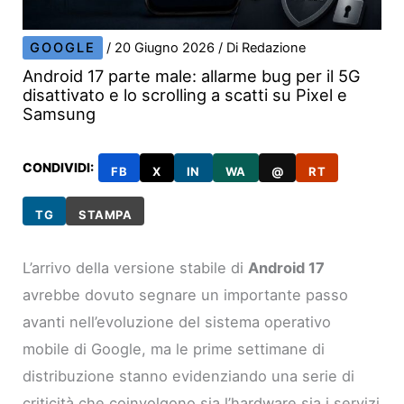
GOOGLE
/
20 Giugno 2026
/ Di
Redazione
Android 17 parte male: allarme bug per il 5G
disattivato e lo scrolling a scatti su Pixel e
Samsung
CONDIVIDI:
FB
X
IN
WA
@
RT
TG
STAMPA
L’arrivo della versione stabile di
Android 17
avrebbe dovuto segnare un importante passo
avanti nell’evoluzione del sistema operativo
mobile di Google, ma le prime settimane di
distribuzione stanno evidenziando una serie di
criticità che coinvolgono sia l’hardware sia i servizi