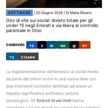
SOFTWARE
/
20 Giugno 2026
/ Di
Maria Silvano
Giro di vite sui social: divieto totale per gli
under 15 negli Emirati e via libera al controllo
parentale in Ohio
CONDIVIDI:
FB
X
IN
WA
@
RT
TG
STAMPA
La regolamentazione dell’accesso ai social media
da parte dei minori entra in una nuova fase con
due interventi normativi destinati ad avere un
impatto significativo sull’intero settore
tecnologico. Gli
Emirati Arabi Uniti
hanno
introdotto uno dei divieti più severi finora adottati