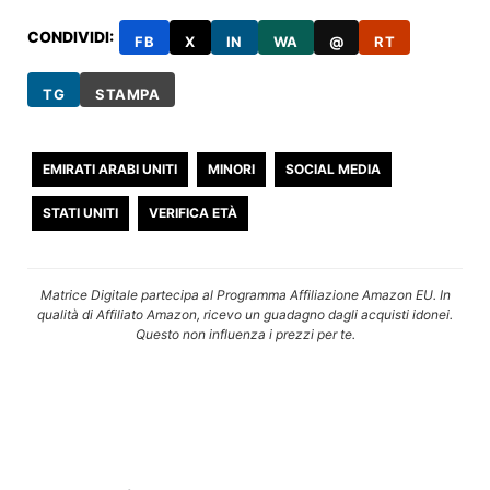
CONDIVIDI:
FB
X
IN
WA
@
RT
TG
STAMPA
EMIRATI ARABI UNITI
MINORI
SOCIAL MEDIA
STATI UNITI
VERIFICA ETÀ
Matrice Digitale partecipa al Programma Affiliazione Amazon EU. In
qualità di Affiliato Amazon, ricevo un guadagno dagli acquisti idonei.
Questo non influenza i prezzi per te.