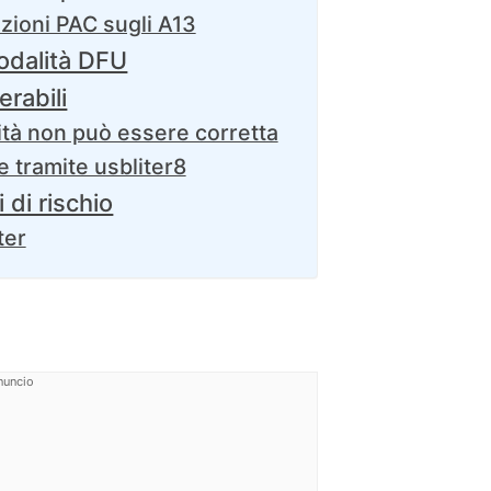
ezioni PAC sugli A13
modalità DFU
erabili
ità non può essere corretta
le tramite usbliter8
 di rischio
ter
nuncio