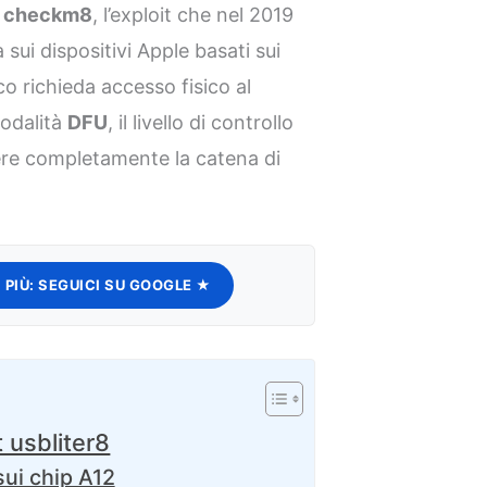
a
checkm8
, l’exploit che nel 2019
 sui dispositivi Apple basati sui
o richieda accesso fisico al
modalità
DFU
, il livello di controllo
ere completamente la catena di
 PIÙ:
SEGUICI SU GOOGLE ★
 usbliter8
ui chip A12