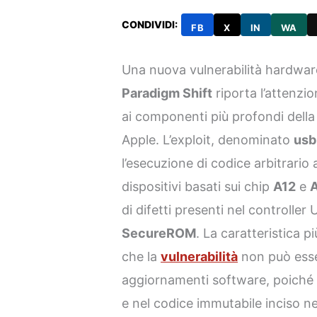
CONDIVIDI:
FB
X
IN
WA
Una nuova vulnerabilità hardware
Paradigm Shift
riporta l’attenzio
ai componenti più profondi della 
Apple. L’exploit, denominato
usb
l’esecuzione di codice arbitrario 
dispositivi basati sui chip
A12
e
di difetti presenti nel controller
SecureROM
. La caratteristica 
che la
vulnerabilità
non può esse
aggiornamenti software, poiché 
e nel codice immutabile inciso nel