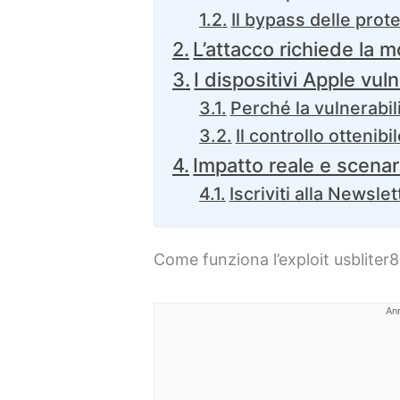
Il bypass delle prot
L’attacco richiede la 
I dispositivi Apple vuln
Perché la vulnerabil
Il controllo ottenibi
Impatto reale e scenari
Iscriviti alla Newslet
Come funziona l’exploit usbliter8
An