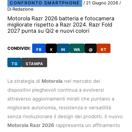
CONFRONTO SMARTPHONE
/
21 Giugno 2026
/
Di
Redazione
Motorola Razr 2026 batteria e fotocamera
migliorate rispetto a Razr 2024. Razr Fold
2027 punta su Qi2 e nuovi colori
CONDIVIDI:
FB
X
IN
WA
@
RT
TG
STAMPA
La strategia di
Motorola
nel mercato dei
dispositivi pieghevoli continua a evolversi
attraverso aggiornamenti mirati che puntano a
migliorare autonomia, resistenza e versatilità
senza rivoluzionare il design dei prodotti. Il nuovo
Motorola Razr 2026
rappresenta un affinamento