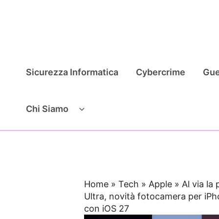
Vai
al
contenuto
Sicurezza Informatica
Cybercrime
Gue
Chi Siamo
Home
»
Tech
»
Apple
»
Al via la
Ultra, novità fotocamera per iPho
con iOS 27