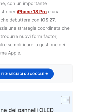
one, con un importante
isto per
iPhone 18 Pro
e una
che debutterà con
iOS 27
.
enzia una strategia coordinata che
rodurre nuovi form factor,
li e semplificare la gestione dei
tema Apple.
 PIÙ:
SEGUICI SU GOOGLE ★
one dei pannelli OLED