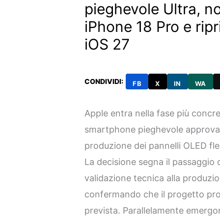
pieghevole Ultra, n
iPhone 18 Pro e ripr
iOS 27
CONDIVIDI:
FB
X
IN
WA
Apple entra nella fase più concre
smartphone pieghevole approvand
produzione dei pannelli OLED fless
La decisione segna il passaggio 
validazione tecnica alla produzio
confermando che il progetto pro
prevista. Parallelamente emergo