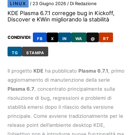
LINUX
/
23 Giugno 2026
/ Di
Redazione
KDE Plasma 6.7.1 corregge bug in Kickoff,
Discover e KWin migliorando la stabilità
CONDIVIDI:
FB
X
IN
WA
@
RT
TG
STAMPA
Il progetto
KDE
ha pubblicato
Plasma 6.7.1
, primo
aggiornamento di manutenzione della serie
Plasma 6.7
, concentrato principalmente sulla
risoluzione di bug, regressioni e problemi di
stabilità emersi dopo il rilascio della versione
principale. Come avviene tradizionalmente per le
release point dell’ambiente desktop KDE,
l’obiettivo non è introdurre nuove funzionalità ma