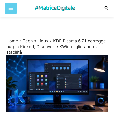
Cer
Vai
al
contenuto
Home
»
Tech
»
Linux
»
KDE Plasma 6.7.1 corregge
bug in Kickoff, Discover e KWin migliorando la
stabilità