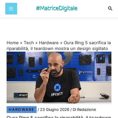
Cer
Vai
al
contenuto
Home
»
Tech
»
Hardware
»
Oura Ring 5 sacrifica la
riparabilità, il teardown mostra un design sigillato
HARDWARE
/
23 Giugno 2026
/ Di
Redazione
Oura Ring 5 sacrifica la riparabilità, il teardown