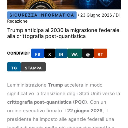
SICUREZZA INFORMATICA
/
23 Giugno 2026
/ Di
Redazione
Trump anticipa al 2030 la migrazione federale
alla crittografia post-quantistica
CONDIVIDI:
FB
X
IN
WA
@
RT
TG
STAMPA
L’amministrazione
Trump
accelera in modo
significativo la transizione degli Stati Uniti verso la
crittografia post-quantistica (PQC)
. Con un
ordine esecutivo firmato il
22 giugno 2026
, il
presidente ha imposto alle agenzie federali una
tabella di marcia molto più aggressiva rispetto a