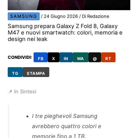
SAMSUNG
/
24 Giugno 2026
/ Di
Redazione
Samsung prepara Galaxy Z Fold 8, Galaxy
M47 e nuovi smartwatch: colori, memoria e
design nei leak
CONDIVIDI:
FB
X
IN
WA
@
RT
TG
STAMPA
📌 In Sintesi
I tre pieghevoli Samsung
avrebbero quattro colori e
memorie fino a 1 TB.