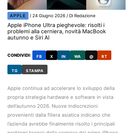
APPLE
/
24 Giugno 2026
/ Di
Redazione
Apple iPhone Ultra pieghevole: risolti i
problemi alla cerniera, novità MacBook
autunno e Siri AI
CONDIVIDI:
FB
X
IN
WA
@
RT
TG
STAMPA
Apple continua ad accelerare lo sviluppo della
propria strategia hardware e software in vista
dell’autunno 2026. Nuove indiscrezioni
provenienti dalla filiera asiatica indicano che
l’azienda avrebbe finalmente risolto i principali
problemi tecnici della cerniera del primo iPhone