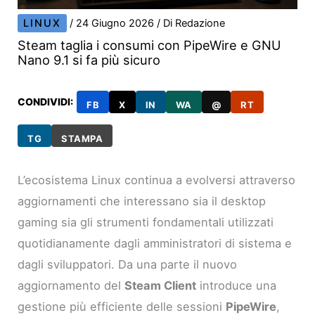
LINUX
/
24 Giugno 2026
/ Di
Redazione
Steam taglia i consumi con PipeWire e GNU
Nano 9.1 si fa più sicuro
CONDIVIDI:
FB
X
IN
WA
@
RT
TG
STAMPA
L’ecosistema Linux continua a evolversi attraverso
aggiornamenti che interessano sia il desktop
gaming sia gli strumenti fondamentali utilizzati
quotidianamente dagli amministratori di sistema e
dagli sviluppatori. Da una parte il nuovo
aggiornamento del
Steam Client
introduce una
gestione più efficiente delle sessioni
PipeWire
,