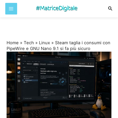
Cer
Vai
al
contenuto
Home
»
Tech
»
Linux
»
Steam taglia i consumi con
PipeWire e GNU Nano 9.1 si fa più sicuro