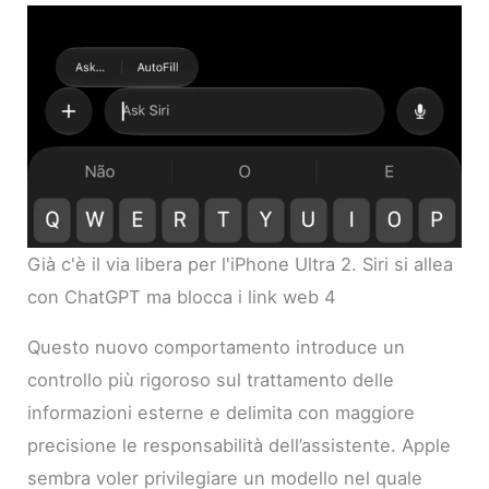
Già c'è il via libera per l'iPhone Ultra 2. Siri si allea
con ChatGPT ma blocca i link web 4
Questo nuovo comportamento introduce un
controllo più rigoroso sul trattamento delle
informazioni esterne e delimita con maggiore
precisione le responsabilità dell’assistente. Apple
sembra voler privilegiare un modello nel quale