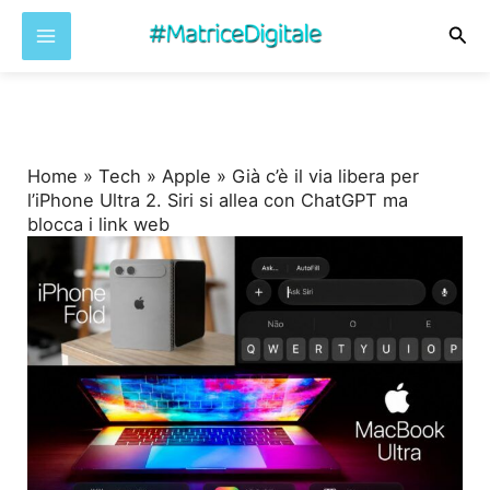
Cer
Vai
al
contenuto
Home
»
Tech
»
Apple
»
Già c’è il via libera per
l’iPhone Ultra 2. Siri si allea con ChatGPT ma
blocca i link web