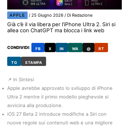
APPLE
/
25 Giugno 2026
/ Di
Redazione
Già c’è il via libera per l’iPhone Ultra 2. Siri si
allea con ChatGPT ma blocca i link web
CONDIVIDI:
FB
X
IN
WA
@
RT
TG
STAMPA
📌 In Sintesi
Apple avrebbe approvato lo sviluppo di iPhone
Ultra 2 mentre il primo modello pieghevole si
avvicina alla produzione.
iOS 27 Beta 2 introduce modifiche a Siri con
nuove regole sui contenuti web e una migliore