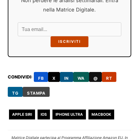
Non perdere le analisi settimanali: Entra
nella Matrice Digitale.
ISCRIVITI
CONDIVIDI:
FB
X
IN
WA
@
RT
TG
STAMPA
APPLE SIRI
IOS
IPHONE ULTRA
MACBOOK
Matrice Digitale partecipa al Programma Affiliazione Amazon EU. In