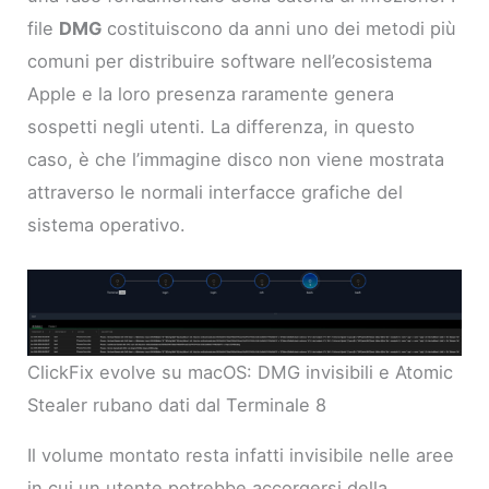
file
DMG
costituiscono da anni uno dei metodi più
comuni per distribuire software nell’ecosistema
Apple e la loro presenza raramente genera
sospetti negli utenti. La differenza, in questo
caso, è che l’immagine disco non viene mostrata
attraverso le normali interfacce grafiche del
sistema operativo.
ClickFix evolve su macOS: DMG invisibili e Atomic
Stealer rubano dati dal Terminale 8
Il volume montato resta infatti invisibile nelle aree
in cui un utente potrebbe accorgersi della