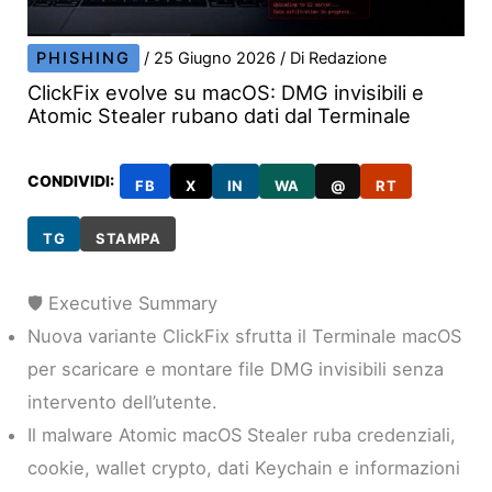
PHISHING
/
25 Giugno 2026
/ Di
Redazione
ClickFix evolve su macOS: DMG invisibili e
Atomic Stealer rubano dati dal Terminale
CONDIVIDI:
FB
X
IN
WA
@
RT
TG
STAMPA
🛡️ Executive Summary
Nuova variante ClickFix sfrutta il Terminale macOS
per scaricare e montare file DMG invisibili senza
intervento dell’utente.
Il malware Atomic macOS Stealer ruba credenziali,
cookie, wallet crypto, dati Keychain e informazioni