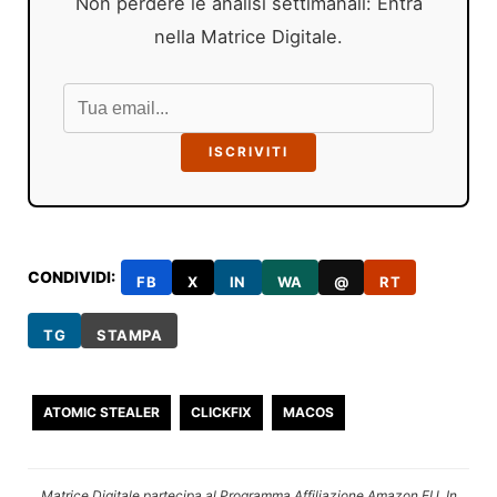
Non perdere le analisi settimanali: Entra
nella Matrice Digitale.
ISCRIVITI
CONDIVIDI:
FB
X
IN
WA
@
RT
TG
STAMPA
ATOMIC STEALER
CLICKFIX
MACOS
Matrice Digitale partecipa al Programma Affiliazione Amazon EU. In