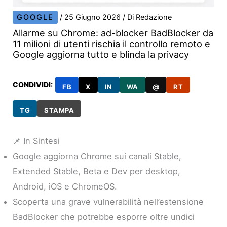
GOOGLE
/
25 Giugno 2026
/ Di
Redazione
Allarme su Chrome: ad-blocker BadBlocker da
11 milioni di utenti rischia il controllo remoto e
Google aggiorna tutto e blinda la privacy
CONDIVIDI:
FB
X
IN
WA
@
RT
TG
STAMPA
📌 In Sintesi
Google aggiorna Chrome sui canali Stable,
Extended Stable, Beta e Dev per desktop,
Android, iOS e ChromeOS.
Scoperta una grave vulnerabilità nell’estensione
BadBlocker che potrebbe esporre oltre undici