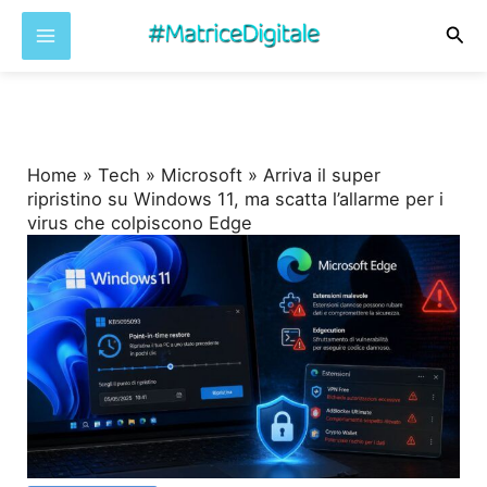
Cer
Vai
al
contenuto
Home
»
Tech
»
Microsoft
»
Arriva il super
ripristino su Windows 11, ma scatta l’allarme per i
virus che colpiscono Edge