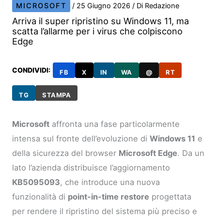
MICROSOFT
/
25 Giugno 2026
/ Di
Redazione
Arriva il super ripristino su Windows 11, ma
scatta l’allarme per i virus che colpiscono
Edge
CONDIVIDI:
FB
X
IN
WA
@
RT
TG
STAMPA
Microsoft
affronta una fase particolarmente
intensa sul fronte dell’evoluzione di
Windows 11
e
della sicurezza del browser
Microsoft Edge
. Da un
lato l’azienda distribuisce l’aggiornamento
KB5095093
, che introduce una nuova
funzionalità di
point-in-time restore
progettata
per rendere il ripristino del sistema più preciso e