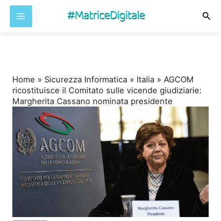
Cer
Vai
al
contenuto
Home
»
Sicurezza Informatica
»
Italia
»
AGCOM
ricostituisce il Comitato sulle vicende giudiziarie:
Margherita Cassano nominata presidente