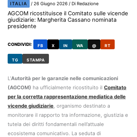
ITALIA
/
26 Giugno 2026
/ Di
Redazione
AGCOM ricostituisce il Comitato sulle vicende
giudiziarie: Margherita Cassano nominata
presidente
CONDIVIDI:
FB
X
IN
WA
@
RT
TG
STAMPA
L’
Autorità per le garanzie nelle comunicazioni
(AGCOM)
ha ufficialmente ricostituito il
Comitato
per la corretta rappresentazione mediatica delle
vicende giudiziarie
, organismo destinato a
monitorare il rapporto tra informazione, giustizia e
tutela dei diritti fondamentali nell’attuale
ecosistema comunicativo. La seduta di