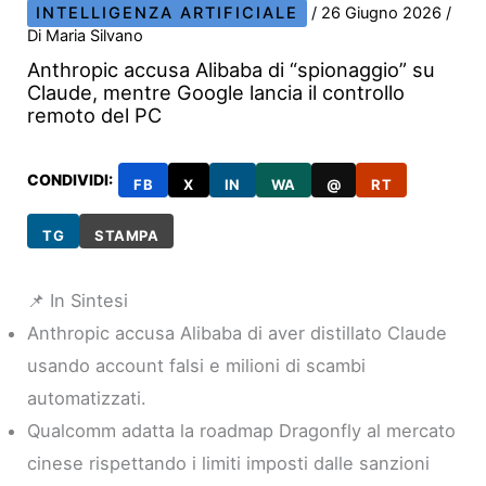
INTELLIGENZA ARTIFICIALE
/
26 Giugno 2026
/
Di
Maria Silvano
Anthropic accusa Alibaba di “spionaggio” su
Claude, mentre Google lancia il controllo
remoto del PC
CONDIVIDI:
FB
X
IN
WA
@
RT
TG
STAMPA
📌 In Sintesi
Anthropic accusa Alibaba di aver distillato Claude
usando account falsi e milioni di scambi
automatizzati.
Qualcomm adatta la roadmap Dragonfly al mercato
cinese rispettando i limiti imposti dalle sanzioni