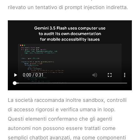
rilevato un tentativo di prompt injection indiretta.
La società raccomanda inoltre sandbox, controlli
di accesso rigorosi e verifica umana in loop.
Questi elementi confermano che gli agenti
autonomi non possono essere trattati come
semplici chatbot avanzati, ma come componenti