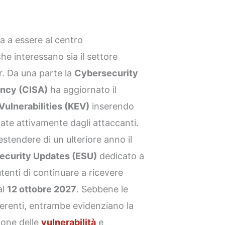
a a essere al centro
he interessano sia il settore
r. Da una parte la
Cybersecurity
ency (CISA)
ha aggiornato il
ulnerabilities (KEV)
inserendo
tate attivamente dagli attaccanti.
estendere di un ulteriore anno il
ecurity Updates (ESU)
dedicato a
tenti di continuare a ricevere
al
12 ottobre 2027
. Sebbene le
ferenti, entrambe evidenziano la
ione delle
vulnerabilità
e