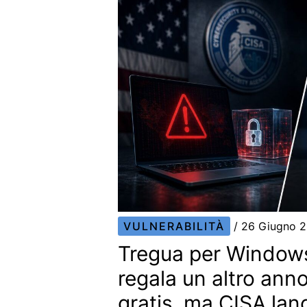
VULNERABILITÀ
/
26 Giugno 
Tregua per Windows
regala un altro ann
gratis, ma CISA lanc