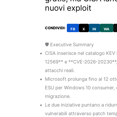
nuovi exploit
CONDIVIDI:
FB
X
IN
WA
🛡️ Executive Summary
CISA inserisce nel catalogo KEV 
12569** e **CVE-2026-20230**, 
attacchi reali.
Microsoft prolunga fino al 12 ot
ESU per Windows 10 consumer, o
migrazione.
Le due iniziative puntano a ridurr
vulnerabili attraverso patch tem