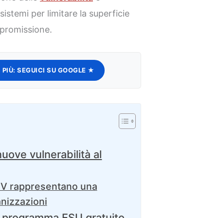
istemi per limitare la superficie
ompromissione.
 PIÙ:
SEGUICI SU GOOGLE ★
ove vulnerabilità al
KEV rappresentano una
anizzazioni
il programma ESU gratuito