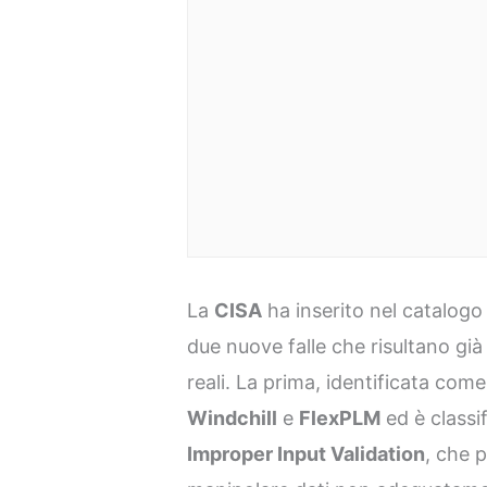
La
CISA
ha inserito nel catalog
due nuove falle che risultano gi
reali. La prima, identificata com
Windchill
e
FlexPLM
ed è classi
Improper Input Validation
, che 