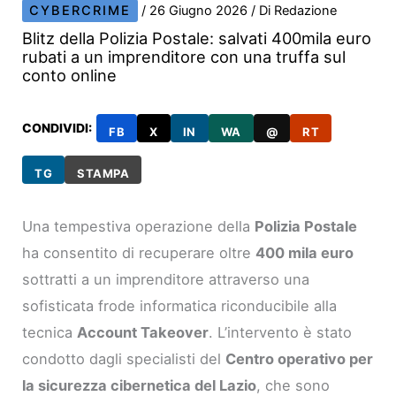
CYBERCRIME
/
26 Giugno 2026
/ Di
Redazione
Blitz della Polizia Postale: salvati 400mila euro
rubati a un imprenditore con una truffa sul
conto online
CONDIVIDI:
FB
X
IN
WA
@
RT
TG
STAMPA
Una tempestiva operazione della
Polizia Postale
ha consentito di recuperare oltre
400 mila euro
sottratti a un imprenditore attraverso una
sofisticata frode informatica riconducibile alla
tecnica
Account Takeover
. L’intervento è stato
condotto dagli specialisti del
Centro operativo per
la sicurezza cibernetica del Lazio
, che sono