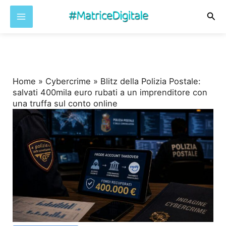
Cer
Vai
al
contenuto
Home
»
Cybercrime
»
Blitz della Polizia Postale:
salvati 400mila euro rubati a un imprenditore con
una truffa sul conto online