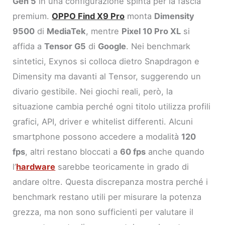
Gen 5
in una configurazione spinta per la fascia
premium.
OPPO Find X9 Pro
monta
Dimensity
9500
di
MediaTek
, mentre
Pixel 10 Pro XL
si
affida a
Tensor G5
di
Google
. Nei benchmark
sintetici, Exynos si colloca dietro Snapdragon e
Dimensity ma davanti al Tensor, suggerendo un
divario gestibile. Nei giochi reali, però, la
situazione cambia perché ogni titolo utilizza profili
grafici, API, driver e whitelist differenti. Alcuni
smartphone possono accedere a modalità
120
fps
, altri restano bloccati a
60 fps
anche quando
l’
hardware
sarebbe teoricamente in grado di
andare oltre. Questa discrepanza mostra perché i
benchmark restano utili per misurare la potenza
grezza, ma non sono sufficienti per valutare il