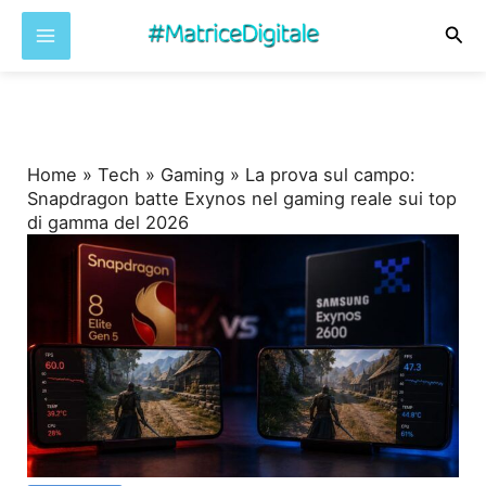
Cer
Vai
al
contenuto
Home
»
Tech
»
Gaming
»
La prova sul campo:
Snapdragon batte Exynos nel gaming reale sui top
di gamma del 2026