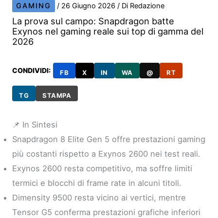
GAMING
/
26 Giugno 2026
/ Di
Redazione
La prova sul campo: Snapdragon batte
Exynos nel gaming reale sui top di gamma del
2026
CONDIVIDI:
FB
X
IN
WA
@
RT
TG
STAMPA
📌 In Sintesi
Snapdragon 8 Elite Gen 5 offre prestazioni gaming
più costanti rispetto a Exynos 2600 nei test reali.
Exynos 2600 resta competitivo, ma soffre limiti
termici e blocchi di frame rate in alcuni titoli.
Dimensity 9500 resta vicino ai vertici, mentre
Tensor G5 conferma prestazioni grafiche inferiori