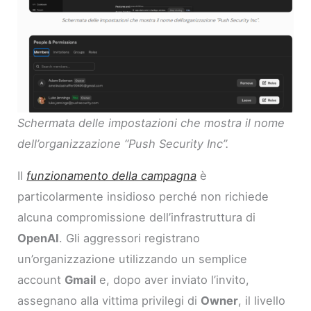
Schermata delle impostazioni che mostra il nome
dell’organizzazione “Push Security Inc”.
Il
funzionamento della campagna
è
particolarmente insidioso perché non richiede
alcuna compromissione dell’infrastruttura di
OpenAI
. Gli aggressori registrano
un’organizzazione utilizzando un semplice
account
Gmail
e, dopo aver inviato l’invito,
assegnano alla vittima privilegi di
Owner
, il livello