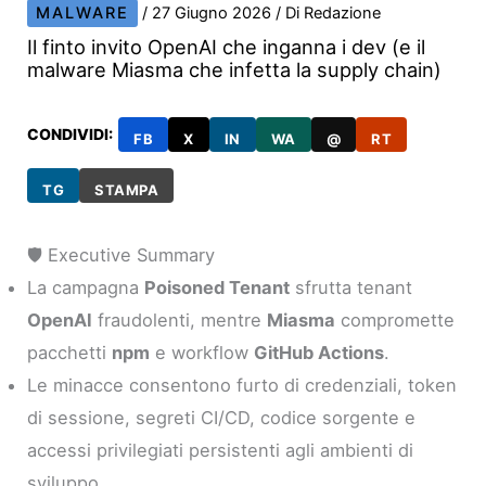
MALWARE
/
27 Giugno 2026
/ Di
Redazione
Il finto invito OpenAI che inganna i dev (e il
malware Miasma che infetta la supply chain)
CONDIVIDI:
FB
X
IN
WA
@
RT
TG
STAMPA
🛡️ Executive Summary
La campagna
Poisoned Tenant
sfrutta tenant
OpenAI
fraudolenti, mentre
Miasma
compromette
pacchetti
npm
e workflow
GitHub Actions
.
Le minacce consentono furto di credenziali, token
di sessione, segreti CI/CD, codice sorgente e
accessi privilegiati persistenti agli ambienti di
sviluppo.