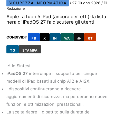
SICUREZZA INFORMATICA
/
27 Giugno 2026
/ Di
Redazione
Apple fa fuori 5 iPad (ancora perfetti): la lista
nera di iPadOS 27 fa discutere gli utenti
CONDIVIDI:
FB
X
IN
WA
@
RT
TG
STAMPA
📌 In Sintesi
iPadOS 27
interrompe il supporto per cinque
modelli di iPad basati sui chip A12 e A12X.
I dispositivi continueranno a ricevere
aggiornamenti di sicurezza, ma perderanno nuove
funzioni e ottimizzazioni prestazionali.
La scelta riapre il dibattito sulla durata del