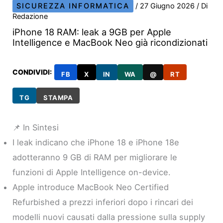
SICUREZZA INFORMATICA
/
27 Giugno 2026
/ Di
Redazione
iPhone 18 RAM: leak a 9GB per Apple
Intelligence e MacBook Neo già ricondizionati
CONDIVIDI:
FB
X
IN
WA
@
RT
TG
STAMPA
📌 In Sintesi
I leak indicano che iPhone 18 e iPhone 18e
adotteranno 9 GB di RAM per migliorare le
funzioni di Apple Intelligence on-device.
Apple introduce MacBook Neo Certified
Refurbished a prezzi inferiori dopo i rincari dei
modelli nuovi causati dalla pressione sulla supply