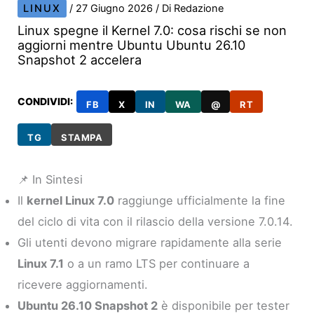
LINUX
/
27 Giugno 2026
/ Di
Redazione
Linux spegne il Kernel 7.0: cosa rischi se non
aggiorni mentre Ubuntu Ubuntu 26.10
Snapshot 2 accelera
CONDIVIDI:
FB
X
IN
WA
@
RT
TG
STAMPA
📌 In Sintesi
Il
kernel Linux 7.0
raggiunge ufficialmente la fine
del ciclo di vita con il rilascio della versione 7.0.14.
Gli utenti devono migrare rapidamente alla serie
Linux 7.1
o a un ramo LTS per continuare a
ricevere aggiornamenti.
Ubuntu 26.10 Snapshot 2
è disponibile per tester