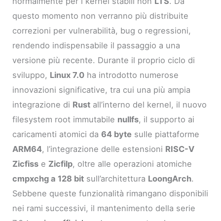
normalmente per i kernel stabili non
LTS
. Da
questo momento non verranno più distribuite
correzioni per vulnerabilità, bug o regressioni,
rendendo indispensabile il passaggio a una
versione più recente. Durante il proprio ciclo di
sviluppo,
Linux 7.0
ha introdotto numerose
innovazioni significative, tra cui una più ampia
integrazione di
Rust
all’interno del kernel, il nuovo
filesystem root immutabile
nullfs
, il supporto ai
caricamenti atomici da
64 byte
sulle piattaforme
ARM64
, l’integrazione delle estensioni
RISC-V
Zicfiss
e
Zicfilp
, oltre alle operazioni atomiche
cmpxchg a 128 bit
sull’architettura
LoongArch
.
Sebbene queste funzionalità rimangano disponibili
nei rami successivi, il mantenimento della serie