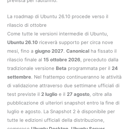
prevista per l’autunno.
La roadmap di Ubuntu 26.10 procede verso il
rilascio di ottobre
Come tutte le versioni intermedie di Ubuntu,
Ubuntu 26.10
riceverà supporto per circa nove
mesi, fino a
giugno 2027
.
Canonical
ha fissato il
rilascio finale al
15 ottobre 2026
, preceduto dalla
tradizionale versione
Beta
programmata per il
24
settembre
. Nel frattempo continueranno le attività
di validazione attraverso due settimane ufficiali di
test previste il
2 luglio
e il
27 agosto
, oltre alla
pubblicazione di ulteriori snapshot entro la fine di
luglio e agosto. La Snapshot 2 è disponibile per
tutte le edizioni ufficiali della distribuzione,
comprese
Ubuntu Desktop
,
Ubuntu Server
,