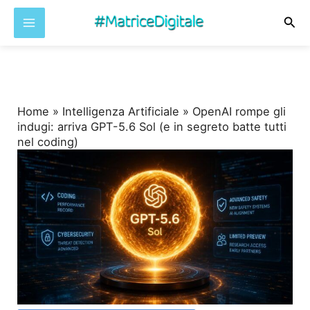
Cer
Vai
al
contenuto
Home
»
Intelligenza Artificiale
»
OpenAI rompe gli
indugi: arriva GPT-5.6 Sol (e in segreto batte tutti
nel coding)