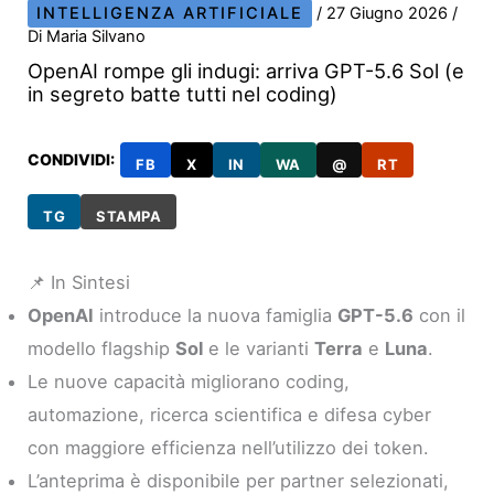
INTELLIGENZA ARTIFICIALE
/
27 Giugno 2026
/
Di
Maria Silvano
OpenAI rompe gli indugi: arriva GPT-5.6 Sol (e
in segreto batte tutti nel coding)
CONDIVIDI:
FB
X
IN
WA
@
RT
TG
STAMPA
📌 In Sintesi
OpenAI
introduce la nuova famiglia
GPT-5.6
con il
modello flagship
Sol
e le varianti
Terra
e
Luna
.
Le nuove capacità migliorano coding,
automazione, ricerca scientifica e difesa cyber
con maggiore efficienza nell’utilizzo dei token.
L’anteprima è disponibile per partner selezionati,