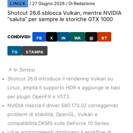
LINUX
/
27 Giugno 2026
/ Di
Redazione
Shotcut 26.6 sblocca Vulkan, mentre NVIDIA
“saluta” per sempre le storiche GTX 1000
CONDIVIDI:
FB
X
IN
WA
@
RT
TG
STAMPA
📌 In Sintesi
Shotcut 26.6 introduce il rendering Vulkan su
Linux, amplia il supporto HDR e aggiunge le basi
per plugin OpenFX e VST2.
NVIDIA rilascia il driver 580.173.02 correggendo
problemi di stabilità, OpenGL, Vulkan e
compatibilità DKMS sulle GeForce 10 Series.
I due aggiornamenti migliorano il workflow di