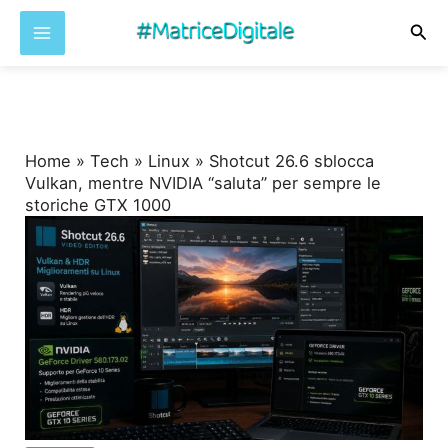
Cer
Vai
al
contenuto
Home
»
Tech
»
Linux
»
Shotcut 26.6 sblocca
Vulkan, mentre NVIDIA “saluta” per sempre le
storiche GTX 1000