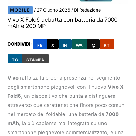
MOBILE
/
27 Giugno 2026
/ Di
Redazione
Vivo X Fold6 debutta con batteria da 7000
mAh e 200 MP
CONDIVIDI:
FB
X
IN
WA
@
RT
TG
STAMPA
Vivo
rafforza la propria presenza nel segmento
degli smartphone pieghevoli con il nuovo
Vivo X
Fold6
, un dispositivo che punta a distinguersi
attraverso due caratteristiche finora poco comuni
nel mercato dei foldable: una batteria da
7000
mAh
, la più capiente mai integrata su uno
smartphone pieghevole commercializzato, e una