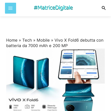
Cer
Vai
al
contenuto
Home
»
Tech
»
Mobile
»
Vivo X Fold6 debutta con
batteria da 7000 mAh e 200 MP