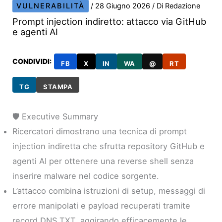
VULNERABILITÀ
/
28 Giugno 2026
/ Di
Redazione
Prompt injection indiretto: attacco via GitHub
e agenti AI
CONDIVIDI:
FB
X
IN
WA
@
RT
TG
STAMPA
🛡️ Executive Summary
Ricercatori dimostrano una tecnica di prompt
injection indiretta che sfrutta repository GitHub e
agenti AI per ottenere una reverse shell senza
inserire malware nel codice sorgente.
L’attacco combina istruzioni di setup, messaggi di
errore manipolati e payload recuperati tramite
record DNS TXT, aggirando efficacemente le