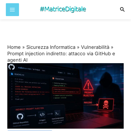
Cer
Vai
al
contenuto
Home
»
Sicurezza Informatica
»
Vulnerabilità
»
Prompt injection indiretto: attacco via GitHub e
agenti AI