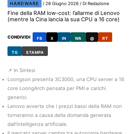
HARDWARE
/
28 Giugno 2026
/ Di
Redazione
Fine della RAM low-cost: l’allarme di Lenovo
(mentre la Cina lancia la sua CPU a 16 core)
CONDIVIDI:
FB
X
IN
WA
@
RT
TG
STAMPA
📌 In Sintesi
Loongson presenta 3C3000, una CPU server a 16
core LoongArch pensata per PMI e carichi
generici.
Lenovo avverte che i prezzi bassi della RAM non
torneranno a causa della domanda generata
dall’intelligenza artificiale.
Il mercato server cambia tra autonomia hardware