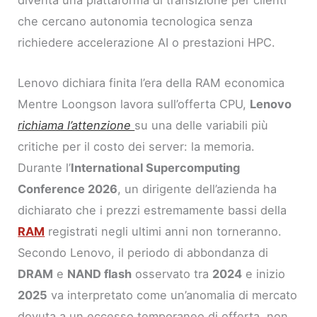
diventa una piattaforma di transizione per clienti
che cercano autonomia tecnologica senza
richiedere accelerazione AI o prestazioni HPC.
Lenovo dichiara finita l’era della RAM economica
Mentre Loongson lavora sull’offerta CPU,
Lenovo
richiama l’attenzione
su una delle variabili più
critiche per il costo dei server: la memoria.
Durante l’
International Supercomputing
Conference 2026
, un dirigente dell’azienda ha
dichiarato che i prezzi estremamente bassi della
RAM
registrati negli ultimi anni non torneranno.
Secondo Lenovo, il periodo di abbondanza di
DRAM
e
NAND flash
osservato tra
2024
e inizio
2025
va interpretato come un’anomalia di mercato
dovuta a un eccesso temporaneo di offerta, non