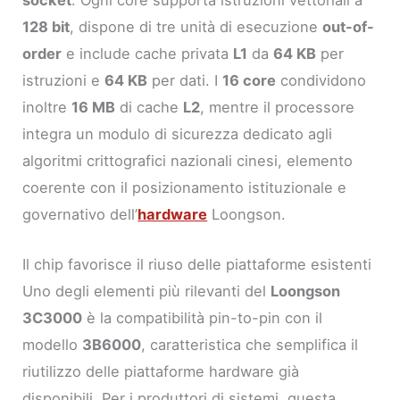
socket
. Ogni core supporta istruzioni vettoriali a
128 bit
, dispone di tre unità di esecuzione
out-of-
order
e include cache privata
L1
da
64 KB
per
istruzioni e
64 KB
per dati. I
16 core
condividono
inoltre
16 MB
di cache
L2
, mentre il processore
integra un modulo di sicurezza dedicato agli
algoritmi crittografici nazionali cinesi, elemento
coerente con il posizionamento istituzionale e
governativo dell’
hardware
Loongson.
Il chip favorisce il riuso delle piattaforme esistenti
Uno degli elementi più rilevanti del
Loongson
3C3000
è la compatibilità pin-to-pin con il
modello
3B6000
, caratteristica che semplifica il
riutilizzo delle piattaforme hardware già
disponibili. Per i produttori di sistemi, questa