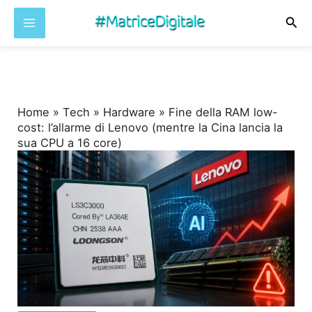
Cer
Vai
al
contenuto
Home
»
Tech
»
Hardware
»
Fine della RAM low-
cost: l’allarme di Lenovo (mentre la Cina lancia la
sua CPU a 16 core)