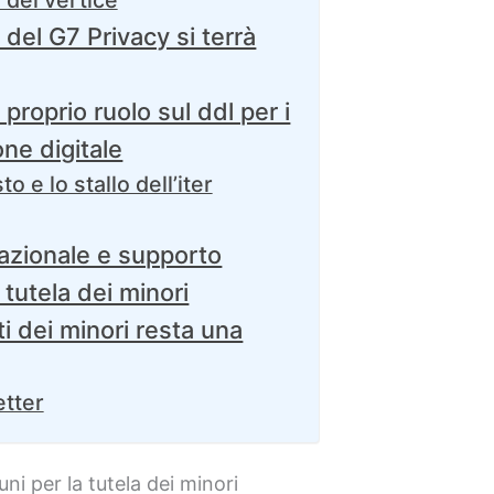
i del vertice
del G7 Privacy si terrà
l proprio ruolo sul ddl per i
one digitale
o e lo stallo dell’iter
azionale e supporto
 tutela dei minori
i dei minori resta una
etter
ni per la tutela dei minori