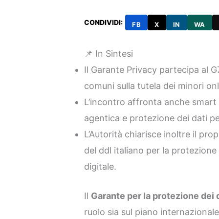
CONDIVIDI:
FB
X
IN
WA
📌 In Sintesi
Il Garante Privacy partecipa al G7
comuni sulla tutela dei minori onli
L’incontro affronta anche smart gl
agentica e protezione dei dati pe
L’Autorità chiarisce inoltre il pro
del ddl italiano per la protezion
digitale.
Il
Garante per la protezione dei 
ruolo sia sul piano internazional