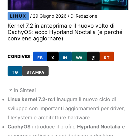
LINUX
/
29 Giugno 2026
/ Di
Redazione
Kernel 7.2 in anteprima e il nuovo volto di
CachyOS: ecco Hyprland Noctalia (e perché
conviene aggiornare)
CONDIVIDI:
FB
X
IN
WA
@
RT
TG
STAMPA
📌 In Sintesi
Linux kernel 7.2-rc1
inaugura il nuovo ciclo di
sviluppo con importanti aggiornamenti per driver,
filesystem e architetture hardware.
CachyOS
introduce il profilo
Hyprland Noctalia
e
numerose ottimizzazioni dedicate a desktop,