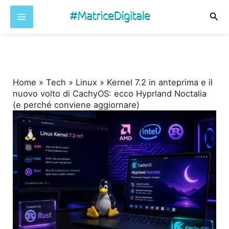
Cer
Vai
al
contenuto
Home
»
Tech
»
Linux
»
Kernel 7.2 in anteprima e il
nuovo volto di CachyOS: ecco Hyprland Noctalia
(e perché conviene aggiornare)