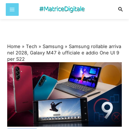
Cer
Vai
al
contenuto
Home
»
Tech
»
Samsung
»
Samsung rollable arriva
nel 2028, Galaxy M47 è ufficiale e addio One UI 9
per S22