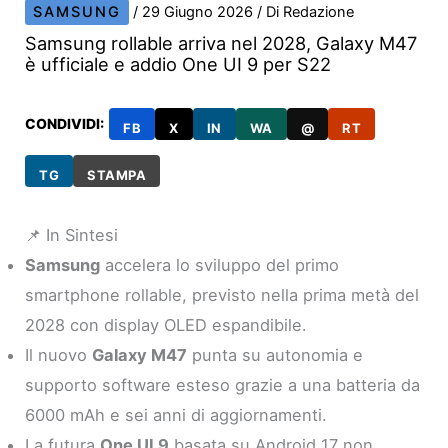
SAMSUNG
/
29 Giugno 2026
/ Di
Redazione
Samsung rollable arriva nel 2028, Galaxy M47
è ufficiale e addio One UI 9 per S22
CONDIVIDI:
FB
X
IN
WA
@
RT
TG
STAMPA
📌 In Sintesi
Samsung
accelera lo sviluppo del primo
smartphone rollable, previsto nella prima metà del
2028 con display OLED espandibile.
Il nuovo
Galaxy M47
punta su autonomia e
supporto software esteso grazie a una batteria da
6000 mAh e sei anni di aggiornamenti.
La futura
One UI 9
basata su Android 17 non