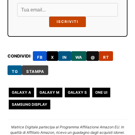
ISCRIVITI
CONDIVIDI:
FB
X
IN
WA
@
RT
TG
STAMPA
GALAXY A
GALAXY M
GALAXY S
ONE UI
SAMSUNG DISPLAY
Matrice Digitale partecipa al Programma Affiliazione Amazon EU. In
qualità di Affiliato Amazon, ricevo un guadagno dagli acquisti idonei.