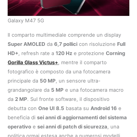
Galaxy M47 5G
Il comparto multimediale comprende un display
Super AMOLED
da
6,7 pollici
con risoluzione
Full
HD+
, refresh rate a
120 Hz
e protezione
Corning
Gorilla Glass Victus+
, mentre il comparto
fotografico è composto da una fotocamera
principale da
50 MP
, un sensore ultra-
grandangolare da
5 MP
e una fotocamera macro
da
2 MP
. Sul fronte software, il dispositivo
debutta con
One UI 8.5
basata su
Android 16
e
beneficia di
sei anni di aggiornamenti del sistema
operativo
e
sei anni di patch di sicurezza
, una
politica ormai estesa anche a numerosi modelli