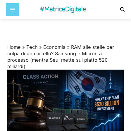
Cer
Vai
al
contenuto
Home
»
Tech
»
Economia
»
RAM alle stelle per
colpa di un cartello? Samsung e Micron a
processo (mentre Seul mette sul piatto 520
miliardi)