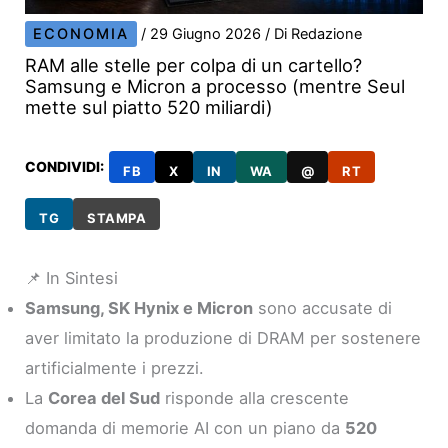
ECONOMIA
/
29 Giugno 2026
/ Di
Redazione
RAM alle stelle per colpa di un cartello?
Samsung e Micron a processo (mentre Seul
mette sul piatto 520 miliardi)
CONDIVIDI:
FB
X
IN
WA
@
RT
TG
STAMPA
📌 In Sintesi
Samsung, SK Hynix e Micron
sono accusate di
aver limitato la produzione di DRAM per sostenere
artificialmente i prezzi.
La
Corea del Sud
risponde alla crescente
domanda di memorie AI con un piano da
520