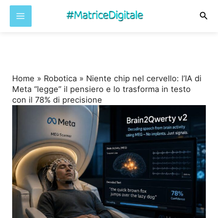
Cer
Vai
al
contenuto
Home
»
Robotica
»
Niente chip nel cervello: l’IA di
Meta “legge” il pensiero e lo trasforma in testo
con il 78% di precisione