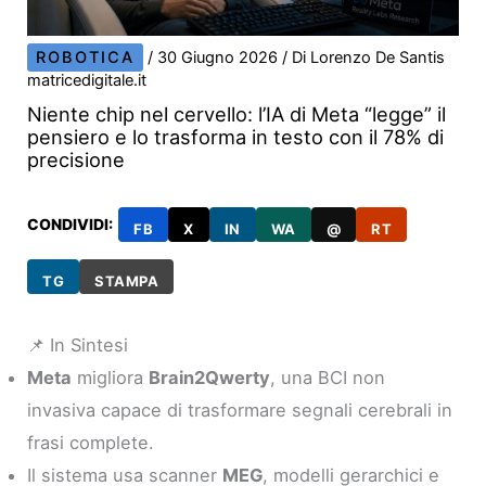
ROBOTICA
/
30 Giugno 2026
/ Di
Lorenzo De Santis
matricedigitale.it
Niente chip nel cervello: l’IA di Meta “legge” il
pensiero e lo trasforma in testo con il 78% di
precisione
CONDIVIDI:
FB
X
IN
WA
@
RT
TG
STAMPA
📌 In Sintesi
Meta
migliora
Brain2Qwerty
, una BCI non
invasiva capace di trasformare segnali cerebrali in
frasi complete.
Il sistema usa scanner
MEG
, modelli gerarchici e