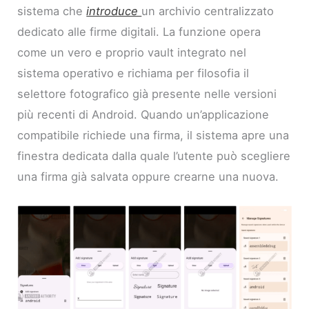
sistema che
introduce
un archivio centralizzato
dedicato alle firme digitali. La funzione opera
come un vero e proprio vault integrato nel
sistema operativo e richiama per filosofia il
selettore fotografico già presente nelle versioni
più recenti di Android. Quando un’applicazione
compatibile richiede una firma, il sistema apre una
finestra dedicata dalla quale l’utente può scegliere
una firma già salvata oppure crearne una nuova.