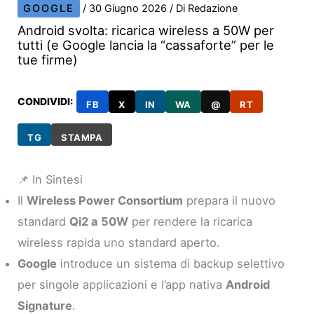
GOOGLE
/
30 Giugno 2026
/ Di
Redazione
Android svolta: ricarica wireless a 50W per
tutti (e Google lancia la “cassaforte” per le
tue firme)
CONDIVIDI:
FB
X
IN
WA
@
RT
TG
STAMPA
📌 In Sintesi
Il
Wireless Power Consortium
prepara il nuovo
standard
Qi2 a 50W
per rendere la ricarica
wireless rapida uno standard aperto.
Google
introduce un sistema di backup selettivo
per singole applicazioni e l’app nativa
Android
Signature
.