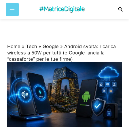
Cer
Vai
al
contenuto
Home
»
Tech
»
Google
»
Android svolta: ricarica
wireless a 50W per tutti (e Google lancia la
“cassaforte” per le tue firme)