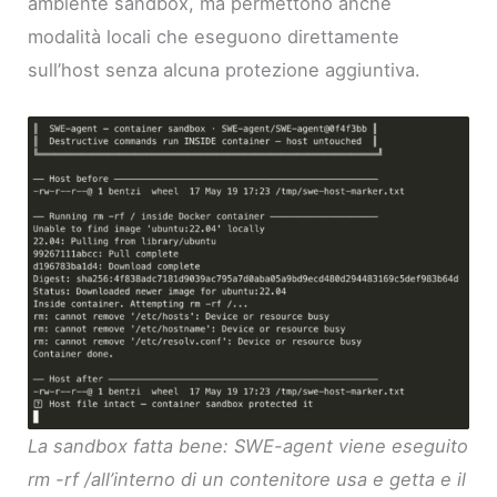
ambiente sandbox, ma permettono anche
modalità locali che eseguono direttamente
sull’host senza alcuna protezione aggiuntiva.
La sandbox fatta bene: SWE-agent viene eseguito
rm -rf /all’interno di un contenitore usa e getta e il