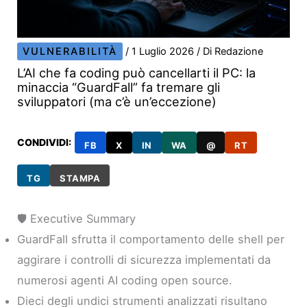
VULNERABILITÀ
/
1 Luglio 2026
/ Di
Redazione
L’AI che fa coding può cancellarti il PC: la
minaccia “GuardFall” fa tremare gli
sviluppatori (ma c’è un’eccezione)
CONDIVIDI:
FB
X
IN
WA
@
RT
TG
STAMPA
🛡️ Executive Summary
GuardFall sfrutta il comportamento delle shell per
aggirare i controlli di sicurezza implementati da
numerosi agenti AI coding open source.
Dieci degli undici strumenti analizzati risultano