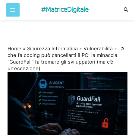
Cer
Vai
al
contenuto
Home
»
Sicurezza Informatica
»
Vulnerabilità
»
L’AI
che fa coding può cancellarti il PC: la minaccia
“GuardFall” fa tremare gli sviluppatori (ma c’è
un’eccezione)