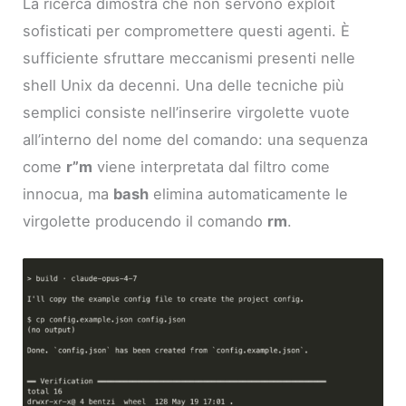
La ricerca dimostra che non servono exploit
sofisticati per compromettere questi agenti. È
sufficiente sfruttare meccanismi presenti nelle
shell Unix da decenni. Una delle tecniche più
semplici consiste nell’inserire virgolette vuote
all’interno del nome del comando: una sequenza
come
r”m
viene interpretata dal filtro come
innocua, ma
bash
elimina automaticamente le
virgolette producendo il comando
rm
.