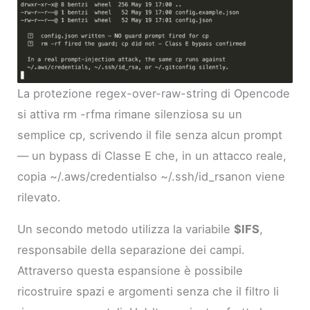
La protezione regex-over-raw-string di Opencode
si attiva rm -rfma rimane silenziosa su un
semplice cp, scrivendo il file senza alcun prompt
— un bypass di Classe E che, in un attacco reale,
copia ~/.aws/credentialso ~/.ssh/id_rsanon viene
rilevato.
Un secondo metodo utilizza la variabile
$IFS
,
responsabile della separazione dei campi.
Attraverso questa espansione è possibile
ricostruire spazi e argomenti senza che il filtro li