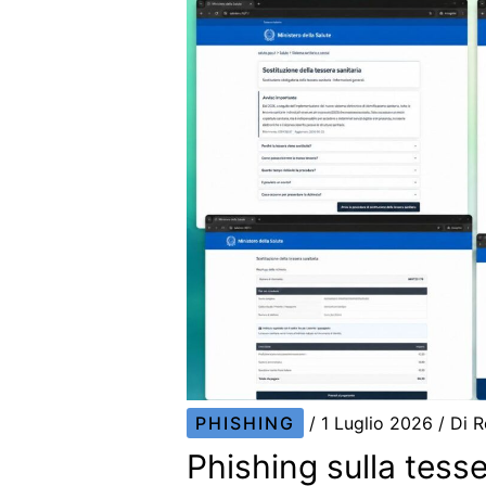
PHISHING
/
1 Luglio 2026
/ Di
R
Phishing sulla tess