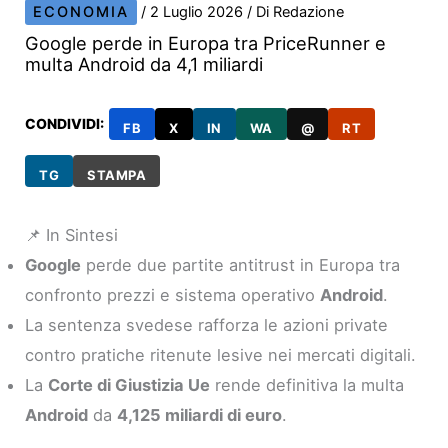
ECONOMIA
/
2 Luglio 2026
/ Di
Redazione
Google perde in Europa tra PriceRunner e
multa Android da 4,1 miliardi
CONDIVIDI:
FB
X
IN
WA
@
RT
TG
STAMPA
📌 In Sintesi
Google
perde due partite antitrust in Europa tra
confronto prezzi e sistema operativo
Android
.
La sentenza svedese rafforza le azioni private
contro pratiche ritenute lesive nei mercati digitali.
La
Corte di Giustizia Ue
rende definitiva la multa
Android
da
4,125 miliardi di euro
.