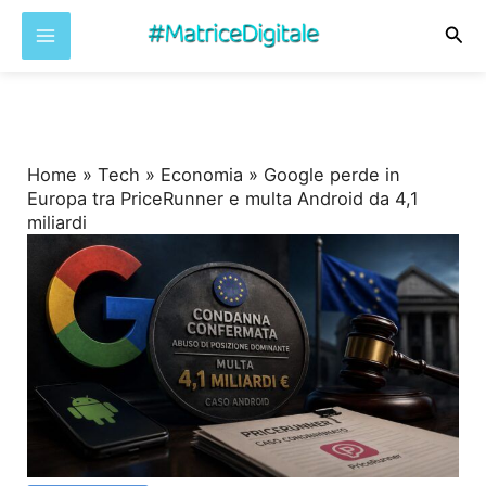
Cer
Vai
al
contenuto
Home
»
Tech
»
Economia
»
Google perde in
Europa tra PriceRunner e multa Android da 4,1
miliardi