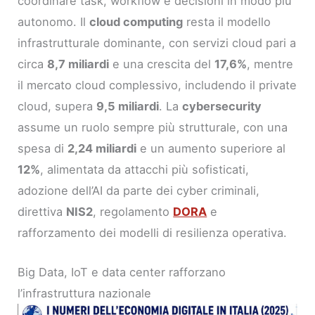
coordinare task, workflow e decisioni in modo più
autonomo. Il
cloud computing
resta il modello
infrastrutturale dominante, con servizi cloud pari a
circa
8,7 miliardi
e una crescita del
17,6%
, mentre
il mercato cloud complessivo, includendo il private
cloud, supera
9,5 miliardi
. La
cybersecurity
assume un ruolo sempre più strutturale, con una
spesa di
2,24 miliardi
e un aumento superiore al
12%
, alimentata da attacchi più sofisticati,
adozione dell’AI da parte dei cyber criminali,
direttiva
NIS2
, regolamento
DORA
e
rafforzamento dei modelli di resilienza operativa.
Big Data, IoT e data center rafforzano
l’infrastruttura nazionale