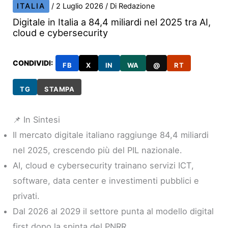
ITALIA
/
2 Luglio 2026
/ Di
Redazione
Digitale in Italia a 84,4 miliardi nel 2025 tra AI,
cloud e cybersecurity
CONDIVIDI:
FB
X
IN
WA
@
RT
TG
STAMPA
📌 In Sintesi
Il mercato digitale italiano raggiunge 84,4 miliardi
nel 2025, crescendo più del PIL nazionale.
AI, cloud e cybersecurity trainano servizi ICT,
software, data center e investimenti pubblici e
privati.
Dal 2026 al 2029 il settore punta al modello digital
first dopo la spinta del PNRR.