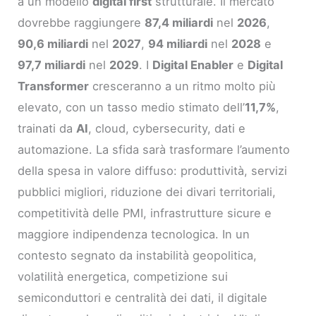
a un modello
digital first
strutturale. Il mercato
dovrebbe raggiungere
87,4 miliardi
nel
2026
,
90,6 miliardi
nel
2027
,
94 miliardi
nel
2028
e
97,7 miliardi
nel
2029
. I
Digital Enabler
e
Digital
Transformer
cresceranno a un ritmo molto più
elevato, con un tasso medio stimato dell’
11,7%
,
trainati da
AI
, cloud, cybersecurity, dati e
automazione. La sfida sarà trasformare l’aumento
della spesa in valore diffuso: produttività, servizi
pubblici migliori, riduzione dei divari territoriali,
competitività delle PMI, infrastrutture sicure e
maggiore indipendenza tecnologica. In un
contesto segnato da instabilità geopolitica,
volatilità energetica, competizione sui
semiconduttori e centralità dei dati, il digitale