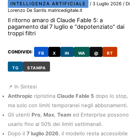
INTELLIGENZA ARTIFICIALE
/
3 Luglio 2026
/ Di
Lorenzo De Santis matricedigitale.it
Il ritorno amaro di Claude Fable 5: a
pagamento dal 7 luglio e “depotenziato” dai
troppi filtri
CONDIVIDI:
FB
X
IN
WA
@
RT
TG
STAMPA
📌 In Sintesi
Anthropic
ripristina
Claude Fable 5
dopo lo stop,
ma solo con limiti temporanei negli abbonamenti.
Gli utenti
Pro
,
Max
,
Team
ed Enterprise possono
usarlo fino al 50% dei limiti settimanali.
Dopo il
7 luglio 2026
, il modello resta accessibile