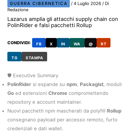
GUERRA CIBERNETICA
/
4 Luglio 2026
/ Di
Redazione
Lazarus amplia gli attacchi supply chain con
PolinRider e falsi pacchetti Rollup
CONDIVIDI:
FB
X
IN
WA
@
RT
TG
STAMPA
🛡️ Executive Summary
PolinRider
si espande su
npm
,
Packagist
, moduli
Go
ed estensioni
Chrome
compromettendo
repository e account maintainer.
Nuovi pacchetti npm mascherati da polyfill
Rollup
consegnano payload per accesso remoto, furto
credenziali e dati wallet.