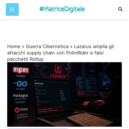
Cer
Vai
al
contenuto
Home
»
Guerra Cibernetica
»
Lazarus amplia gli
attacchi supply chain con PolinRider e falsi
pacchetti Rollup