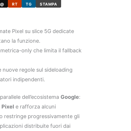
@
RT
TG
STAMPA
mate Pixel su slice 5G dedicate
tano la funzione.
etrica-only che limita il fallback
 nuove regole sul sideloading
atori indipendenti.
parallele dell’ecosistema
Google
:
i
Pixel
e rafforza alcuni
ro restringe progressivamente gli
licazioni distribuite fuori dai