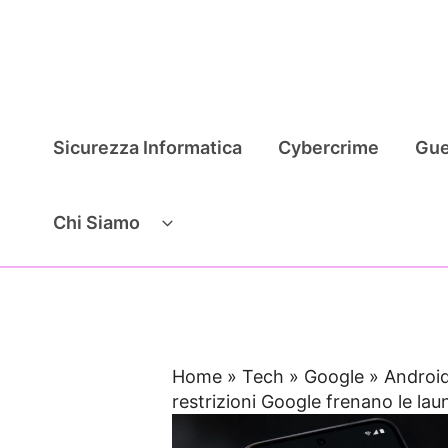
Vai
al
contenuto
Sicurezza Informatica
Cybercrime
Gue
Chi Siamo
Home
»
Tech
»
Google
»
Android
restrizioni Google frenano le la