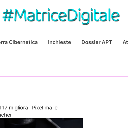
rra Cibernetica
Inchieste
Dossier APT
At
 17 migliora i Pixel ma le
uncher