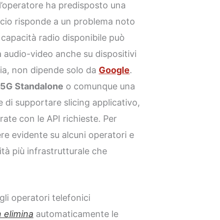
 l’operatore ha predisposto una
ccio risponde a un problema noto
la capacità radio disponibile può
 audio-video anche su dispositivi
avia, non dipende solo da
Google
.
e
5G Standalone
o comunque una
di supportare slicing applicativo,
ate con le API richieste. Per
re evidente su alcuni operatori e
tà più infrastrutturale che
li operatori telefonici
 elimina
automaticamente le