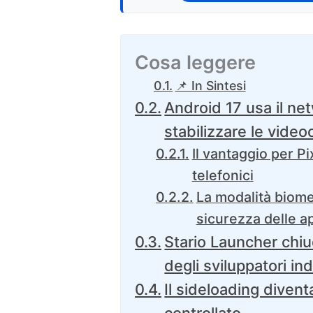
Cosa leggere
📌 In Sintesi
Android 17 usa il ne
stabilizzare le vide
Il vantaggio per P
telefonici
La modalità biomet
sicurezza delle a
Stario Launcher chiu
degli sviluppatori in
Il sideloading diven