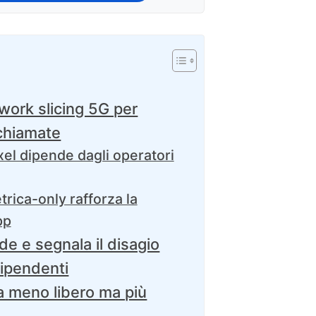
twork slicing 5G per
ochiamate
ixel dipende dagli operatori
rica-only rafforza la
pp
de e segnala il disagio
dipendenti
ta meno libero ma più