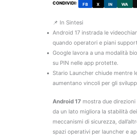
CONDIVIDI:
FB
X
IN
WA
📌 In Sintesi
Android 17 instrada le videochia
quando operatori e piani suppor
Google lavora a una modalità biom
su PIN nelle app protette.
Stario Launcher chiude mentre le
aumentano vincoli per gli svilupp
Android 17
mostra due direzioni 
da un lato migliora la stabilità de
meccanismi di sicurezza, dall’alt
spazi operativi per launcher e app