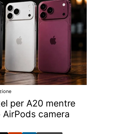
zione
tel per A20 mentre
so AirPods camera