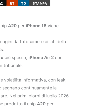
@
RT
TG
STAMPA
chip
A20
per
iPhone 18
viene
magini da fotocamere ai lati della
ds
.
ro
più spesso,
iPhone Air 2
con
n tribunale.
e volatilità informativa, con leak,
ridisegnano continuamente la
e. Nei primi giorni di luglio 2026,
e prodotto il chip
A20
per