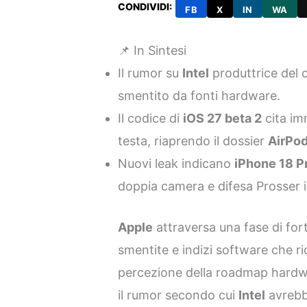
CONDIVIDI:
FB
X
IN
WA
📌 In Sintesi
Il rumor su
Intel
produttrice del 
smentito da fonti hardware.
Il codice di
iOS 27 beta 2
cita im
testa, riaprendo il dossier
AirPo
Nuovi leak indicano
iPhone 18 P
doppia camera e difesa Prosser i
Apple
attraversa una fase di fort
smentite e indizi software che 
percezione della roadmap hardwar
il rumor secondo cui
Intel
avrebb