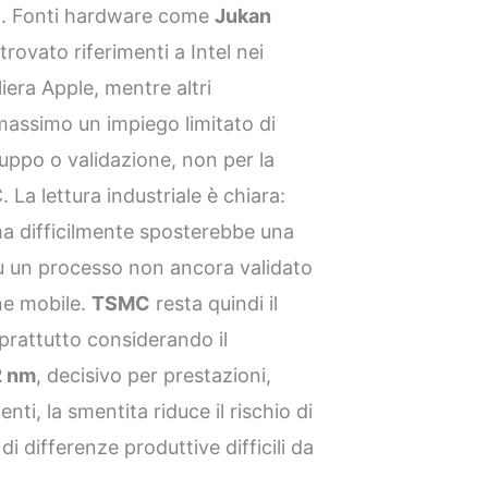
MC. Fonti hardware come
Jukan
rovato riferimenti a Intel nei
liera Apple, mentre altri
massimo un impiego limitato di
luppo o validazione, non per la
La lettura industriale è chiara:
ma difficilmente sposterebbe una
su un processo non ancora validato
ne mobile.
TSMC
resta quindi il
oprattutto considerando il
2 nm
, decisivo per prestazioni,
nti, la smentita riduce il rischio di
 differenze produttive difficili da