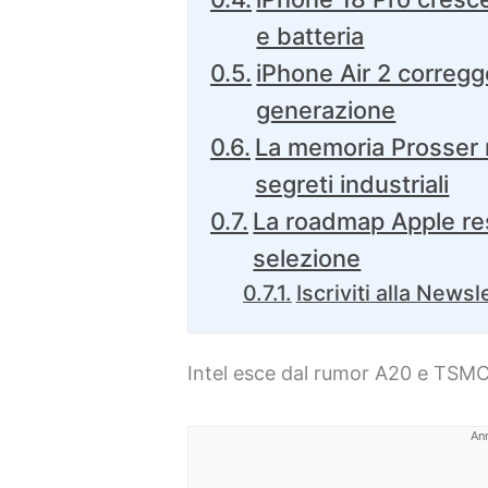
e batteria
iPhone Air 2 corregge 
generazione
La memoria Prosser r
segreti industriali
La roadmap Apple res
selezione
Iscriviti alla Newsl
Intel esce dal rumor A20 e TSMC 
An