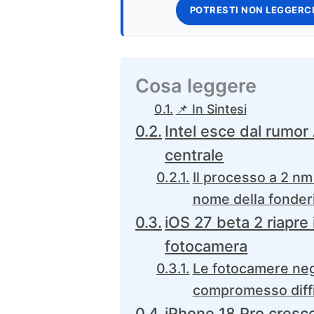
POTRESTI NON LEGGERCI
Cosa leggere
📌 In Sintesi
Intel esce dal rumor
centrale
Il processo a 2 nm
nome della fonder
iOS 27 beta 2 riapre 
fotocamera
Le fotocamere neg
compromesso diffi
iPhone 18 Pro cresc