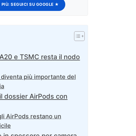
 PIÙ:
SEGUICI SU GOOGLE ★
 A20 e TSMC resta il nodo
 diventa più importante del
ia
il dossier AirPods con
li AirPods restano un
cile
e in spessore per camera