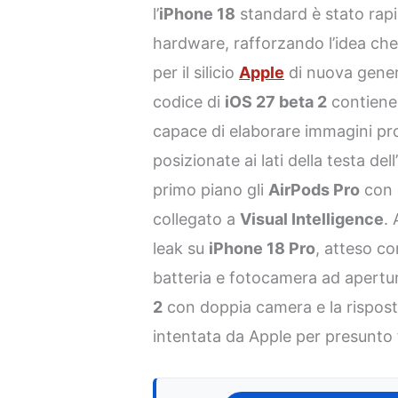
l’
iPhone 18
standard è stato rap
hardware, rafforzando l’idea ch
per il silicio
Apple
di nuova genera
codice di
iOS 27 beta 2
contiene 
capace di elaborare immagini pr
posizionate ai lati della testa del
primo piano gli
AirPods Pro
con 
collegato a
Visual Intelligence
.
leak su
iPhone 18 Pro
, atteso c
batteria e fotocamera ad apertura
2
con doppia camera e la rispost
intentata da Apple per presunto fu