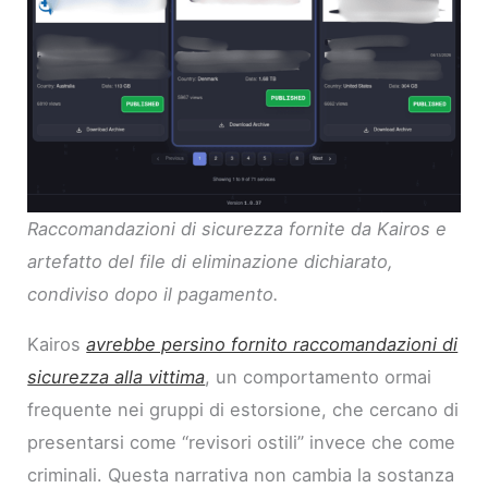
Raccomandazioni di sicurezza fornite da Kairos e
artefatto del file di eliminazione dichiarato,
condiviso dopo il pagamento.
Kairos
avrebbe persino fornito raccomandazioni di
sicurezza alla vittima
, un comportamento ormai
frequente nei gruppi di estorsione, che cercano di
presentarsi come “revisori ostili” invece che come
criminali. Questa narrativa non cambia la sostanza