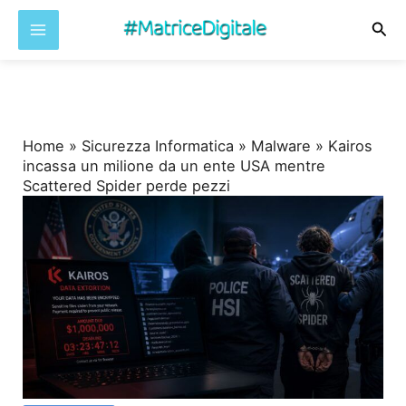
Cer
Vai
al
contenuto
Home
»
Sicurezza Informatica
»
Malware
»
Kairos
incassa un milione da un ente USA mentre
Scattered Spider perde pezzi