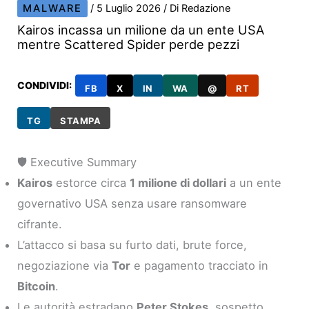
MALWARE
/
5 Luglio 2026
/ Di
Redazione
Kairos incassa un milione da un ente USA
mentre Scattered Spider perde pezzi
CONDIVIDI:
FB
X
IN
WA
@
RT
TG
STAMPA
🛡️ Executive Summary
Kairos
estorce circa
1 milione di dollari
a un ente
governativo USA senza usare ransomware
cifrante.
L’attacco si basa su furto dati, brute force,
negoziazione via
Tor
e pagamento tracciato in
Bitcoin
.
Le autorità estradano
Peter Stokes
, sospetto