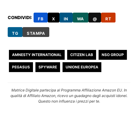
CONDIVIDI:
FB
X
IN
WA
@
RT
TG
STAMPA
AMNESTY INTERNATIONAL
CITIZEN LAB
NSO GROUP
PEGASUS
SPYWARE
UNIONE EUROPEA
Matrice Digitale partecipa al Programma Affiliazione Amazon EU. In
qualità di Affiliato Amazon, ricevo un guadagno dagli acquisti idonei.
Questo non influenza i prezzi per te.