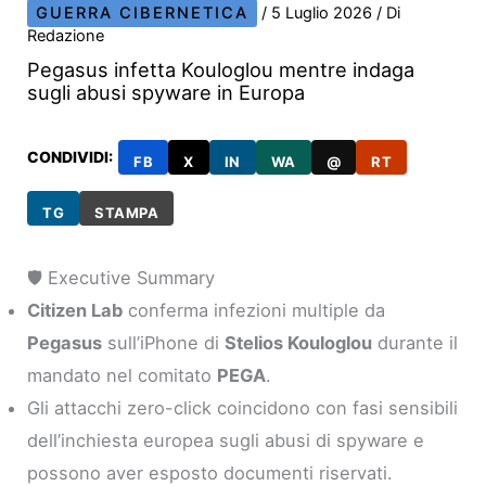
GUERRA CIBERNETICA
/
5 Luglio 2026
/ Di
Redazione
Pegasus infetta Kouloglou mentre indaga
sugli abusi spyware in Europa
CONDIVIDI:
FB
X
IN
WA
@
RT
TG
STAMPA
🛡️ Executive Summary
Citizen Lab
conferma infezioni multiple da
Pegasus
sull’iPhone di
Stelios Kouloglou
durante il
mandato nel comitato
PEGA
.
Gli attacchi zero-click coincidono con fasi sensibili
dell’inchiesta europea sugli abusi di spyware e
possono aver esposto documenti riservati.