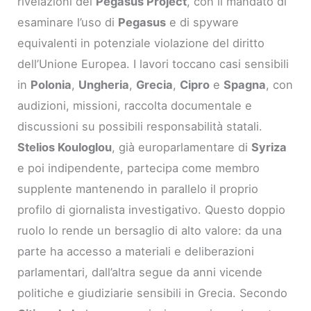
rivelazioni del
Pegasus Project
, con il mandato di
esaminare l’uso di
Pegasus
e di spyware
equivalenti in potenziale violazione del diritto
dell’Unione Europea. I lavori toccano casi sensibili
in
Polonia
,
Ungheria
,
Grecia
,
Cipro
e
Spagna
, con
audizioni, missioni, raccolta documentale e
discussioni su possibili responsabilità statali.
Stelios Kouloglou
, già europarlamentare di
Syriza
e poi indipendente, partecipa come membro
supplente mantenendo in parallelo il proprio
profilo di giornalista investigativo. Questo doppio
ruolo lo rende un bersaglio di alto valore: da una
parte ha accesso a materiali e deliberazioni
parlamentari, dall’altra segue da anni vicende
politiche e giudiziarie sensibili in Grecia. Secondo