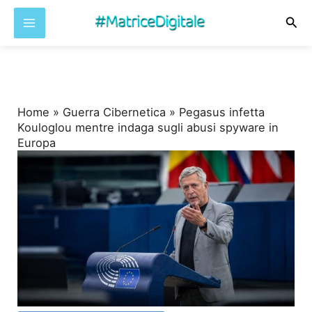
Cer
Vai
al
contenuto
Home
»
Guerra Cibernetica
»
Pegasus infetta
Kouloglou mentre indaga sugli abusi spyware in
Europa