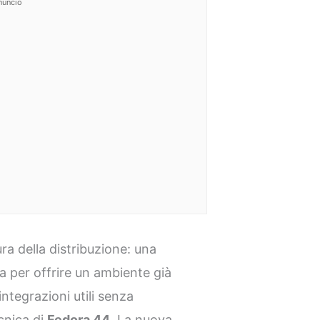
nuncio
a della distribuzione: una
 per offrire un ambiente già
ntegrazioni utili senza
cnica di
Fedora 44
. La nuova