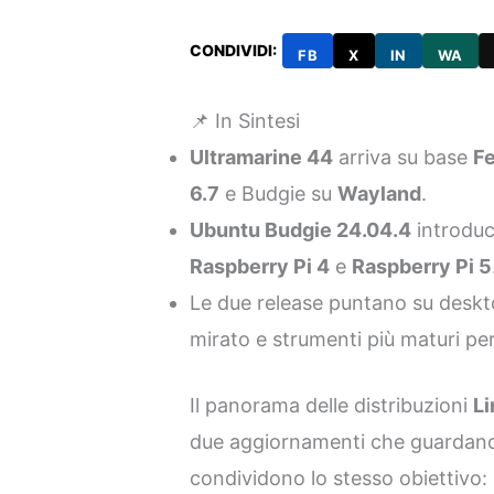
CONDIVIDI:
FB
X
IN
WA
📌 In Sintesi
Ultramarine 44
arriva su base
F
6.7
e Budgie su
Wayland
.
Ubuntu Budgie 24.04.4
introduc
Raspberry Pi 4
e
Raspberry Pi 5
Le due release puntano su desk
mirato e strumenti più maturi per
Il panorama delle distribuzioni
Li
due aggiornamenti che guardano 
condividono lo stesso obiettivo: