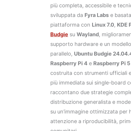
più completa, accessibile e tecn
sviluppata da
Fyra Labs
e basat
piattaforma con
Linux 7.0
,
KDE P
Budgie
su
Wayland
, miglioramen
supporto hardware e un modello d
parallelo,
Ubuntu Budgie 24.04.
Raspberry Pi 4
e
Raspberry Pi 5
costruita con strumenti ufficiali
più immediata sui single-board 
raccontano due strategie comple
distribuzione generalista e mod
su un’immagine ottimizzata per 
attenzione a riproducibilità, pri
comunitari.