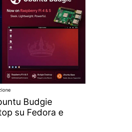
zione
buntu Budgie
top su Fedora e