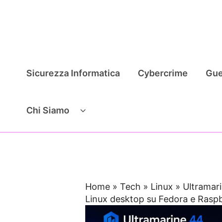
Vai
al
contenuto
Sicurezza Informatica
Cybercrime
Gue
Chi Siamo
Home
»
Tech
»
Linux
»
Ultramar
Linux desktop su Fedora e Raspb