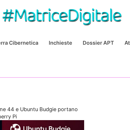
rra Cibernetica
Inchieste
Dossier APT
At
ine 44 e Ubuntu Budgie portano
erry Pi