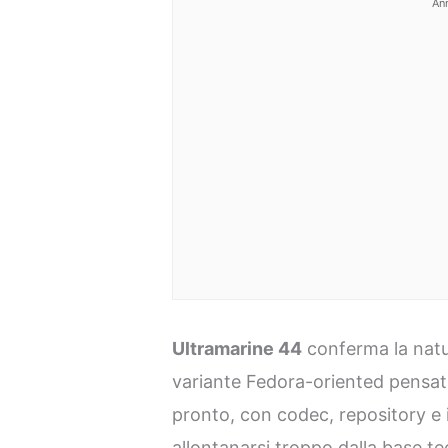
An
Ultramarine 44
conferma la natur
variante Fedora-oriented pensata
pronto, con codec, repository e i
allontanarsi troppo dalla base te