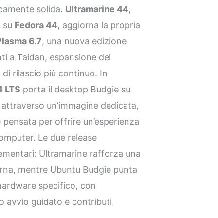
icamente solida.
Ultramarine 44
,
a su
Fedora 44
, aggiorna la propria
lasma 6.7
, una nuova edizione
ti a Taidan, espansione del
i rilascio più continuo. In
4 LTS
porta il desktop Budgie su
attraverso un’immagine dedicata,
 e pensata per offrire un’esperienza
computer. Le due release
mentari: Ultramarine rafforza una
erna, mentre Ubuntu Budgie punta
hardware specifico, con
mo avvio guidato e contributi