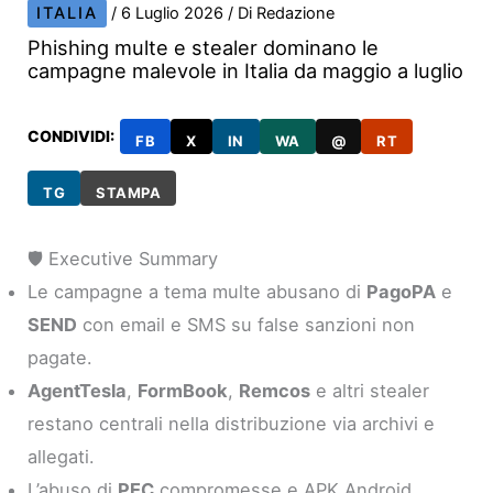
ITALIA
/
6 Luglio 2026
/ Di
Redazione
Phishing multe e stealer dominano le
campagne malevole in Italia da maggio a luglio
CONDIVIDI:
FB
X
IN
WA
@
RT
TG
STAMPA
🛡️ Executive Summary
Le campagne a tema multe abusano di
PagoPA
e
SEND
con email e SMS su false sanzioni non
pagate.
AgentTesla
,
FormBook
,
Remcos
e altri stealer
restano centrali nella distribuzione via archivi e
allegati.
L’abuso di
PEC
compromesse e APK Android