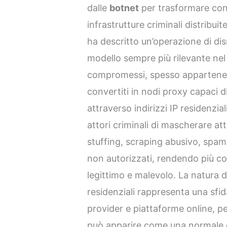
dalle
botnet
per trasformare con
infrastrutture criminali distribuit
ha descritto un’operazione di di
modello sempre più rilevante nel 
compromessi, spesso appartenent
convertiti in nodi proxy capaci d
attraverso indirizzi IP residenzia
attori criminali di mascherare att
stuffing, scraping abusivo, spam
non autorizzati, rendendo più com
legittimo e malevolo. La natura d
residenziali rappresenta una sfida
provider e piattaforme online,
può apparire come una normale