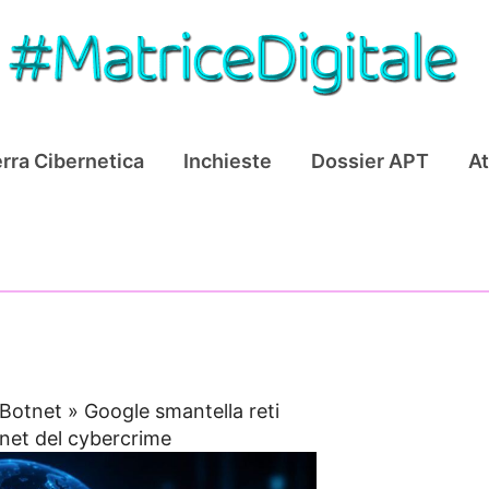
rra Cibernetica
Inchieste
Dossier APT
At
Botnet
»
Google smantella reti
tnet del cybercrime