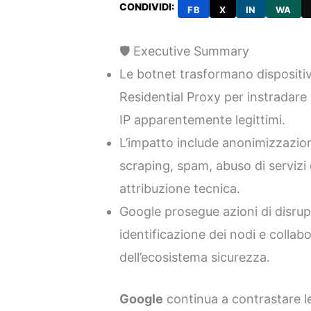
CONDIVIDI:
FB
X
IN
WA
🛡️ Executive Summary
Le botnet trasformano dispositi
Residential Proxy per instradare t
IP apparentemente legittimi.
L’impatto include anonimizzazione
scraping, spam, abuso di servizi 
attribuzione tecnica.
Google prosegue azioni di disrupt
identificazione dei nodi e colla
dell’ecosistema sicurezza.
Google
continua a contrastare le