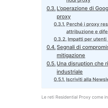
nodi proxy
L’operazione di Googl
proxy
Perché i proxy res
attribuzione e dif
Impatti per utenti
Segnali di compromis
mitigazione
Una disruption che r
industriale
Iscriviti alla Newsl
Le reti Residential Proxy come i